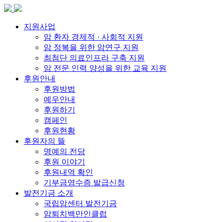
지원사업
암 환자 경제적 · 사회적 지원
암 정복을 위한 암연구 지원
최첨단 의료인프라 구축 지원
암 전문 인력 양성을 위한 교육 지원
후원안내
후원방법
예우안내
후원하기
캠페인
후원현황
후원자의 뜰
명예의 전당
후원 이야기
후원내역 확인
기부금영수증 발급신청
발전기금 소개
국립암센터 발전기금
암퇴치백만인클럽