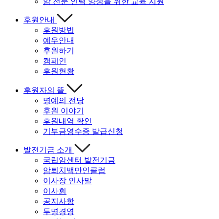
암 전문 인력 양성을 위한 교육 지원
후원안내
후원방법
예우안내
후원하기
캠페인
후원현황
후원자의 뜰
명예의 전당
후원 이야기
후원내역 확인
기부금영수증 발급신청
발전기금 소개
국립암센터 발전기금
암퇴치백만인클럽
이사장 인사말
이사회
공지사항
투명경영