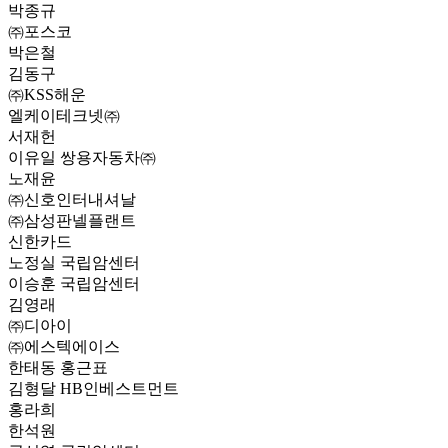
박종규
㈜포스코
박은철
김동구
㈜KSS해운
엘케이테크넷㈜
서재헌
이유일 쌍용자동차㈜
노재윤
㈜신호인터내셔날
㈜삼성판넬플랜트
신한카드
노정실 국립암센터
이승훈 국립암센터
김영래
㈜디아이
㈜에스텍에이스
한태동 홍근표
김형달 HB인베스트먼트
홍라희
한석원