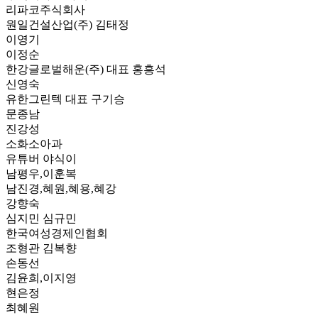
리파코주식회사
원일건설산업(주) 김태정
이영기
이정순
한강글로벌해운(주) 대표 홍흥석
신영숙
유한그린텍 대표 구기승
문종남
진강성
소화소아과
유튜버 야식이
남평우,이훈복
남진경,혜원,혜용,혜강
강향숙
심지민 심규민
한국여성경제인협회
조형관 김복향
손동선
김윤희,이지영
현은정
최혜원