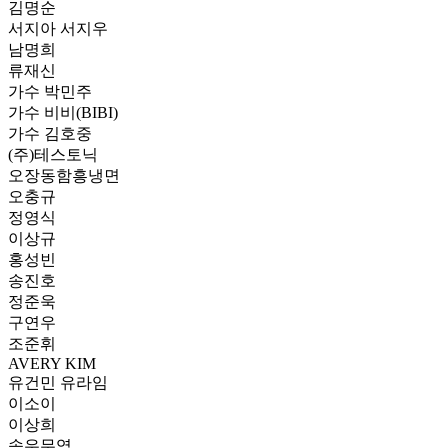
김명순
서지아 서지우
남명희
류재신
가수 박민주
가수 비비(BIBI)
가수 김호중
(주)테스토닉
오장동함흥냉면
오충규
정영식
이상규
홍성빈
송진호
정준욱
구연우
조준휘
AVERY KIM
유건민 유라임
이소이
이상희
송우무역