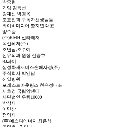
박종현
기림 김득선
강대신 박경옥
조효진과 구독자선생님들
와이비미디어 황지연 대표
양수광
(주)KMH 신라레저
옥산레저(주)
조연남,조수예
신유외과 원장 신승호
BJ파이
삼성화재서비스손해사정(주)
주식회사 박앤남
신일병원
포레스트아웃팅스 현은정대표
서호경 국립암센터
사단법인 우림10000
박상재
이민상
정영재
(주)에스디에너지 최은석
공영호 , 김미나