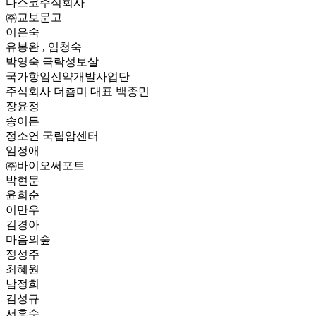
다스코주식회사
㈜교보문고
이은숙
유봉완 , 임청숙
박영숙 극락성보살
국가항암신약개발사업단
주식회사 더춈미 대표 백종민
장윤정
송이든
정소연 국립암센터
임정애
㈜바이오써포트
박현문
윤희순
이만우
김경아
마음의숲
정성주
최혜원
남정희
김성규
서흥수