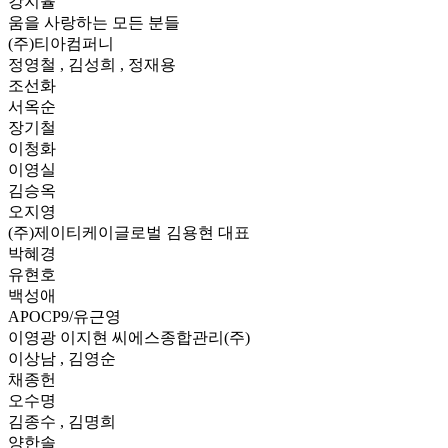
강지율
움을 사랑하는 모든 분들
(주)티아컴퍼니
정영철 , 김성희 , 정재용
조선화
서옥순
장기철
이청화
이영실
김승옥
오지영
(주)제이티케이글로벌 김용현 대표
박혜경
유현호
백성애
APOCP9/유근영
이영광 이지현 씨에스종합관리(주)
이상남 , 김영순
채종헌
오수명
김종수 , 김명희
양한솔