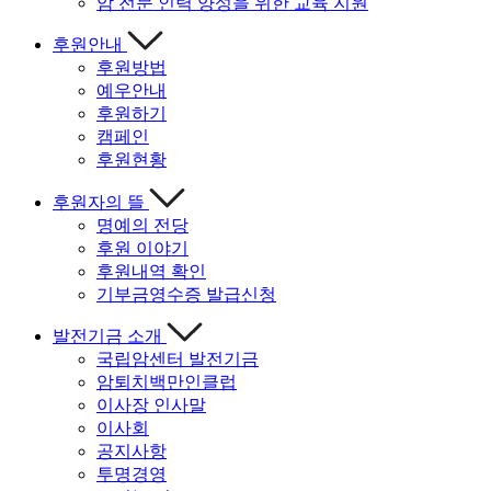
암 전문 인력 양성을 위한 교육 지원
후원안내
후원방법
예우안내
후원하기
캠페인
후원현황
후원자의 뜰
명예의 전당
후원 이야기
후원내역 확인
기부금영수증 발급신청
발전기금 소개
국립암센터 발전기금
암퇴치백만인클럽
이사장 인사말
이사회
공지사항
투명경영