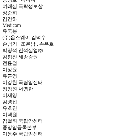
여래심 극락성보살
정순희
김건하
Medicom
유국봉
(주)옵스웨이 김덕수
손범기 , 조은남 , 손은호
박명석 진석실업㈜
김형진 세종증권
전윤철
이상윤
유근영
이강현 국립암센터
정창원 서영란
이재영
김명섭
유호진
이택원
김철휘 국립암센터
중앙암등록본부
이동주 국립암센터