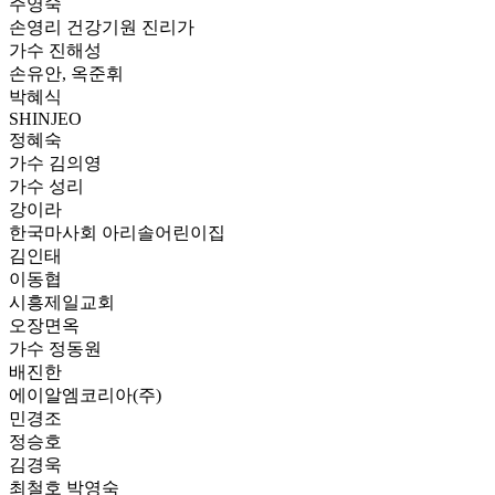
주영숙
손영리 건강기원 진리가
가수 진해성
손유안, 옥준휘
박혜식
SHINJEO
정혜숙
가수 김의영
가수 성리
강이라
한국마사회 아리솔어린이집
김인태
이동협
시흥제일교회
오장면옥
가수 정동원
배진한
에이알엠코리아(주)
민경조
정승호
김경욱
최철호 박영숙