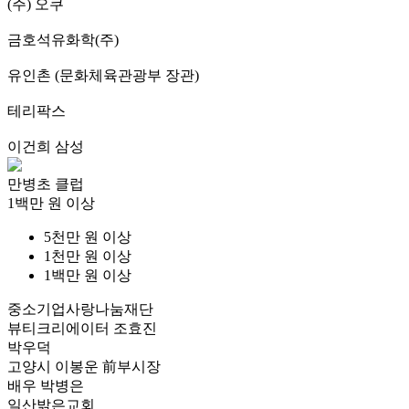
(주) 오쿠
금호석유화학(주)
유인촌 (문화체육관광부 장관)
테리팍스
이건희 삼성
만병초 클럽
1백만 원 이상
5천만 원 이상
1천만 원 이상
1백만 원 이상
중소기업사랑나눔재단
뷰티크리에이터 조효진
박우덕
고양시 이봉운 前부시장
배우 박병은
일산밝은교회