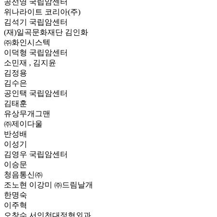
공선영 국립암센터
위나라이트 코리아(주)
김석기 국립암센터
(재)일곡문화재단 김인화
㈜화인시스텍
이덕형 국립암센터
소민재 , 김지윤
김정용
김수은
공인택 국립암센터
김태훈
유상무개그맨
㈜제이다울
반성배
이성기
김영우 국립암센터
이승문
청음통신㈜
조노현 이강미 ㈜드림날개
한명숙
이주혁
오창수 서인천대정형외과