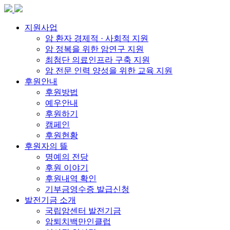
지원사업
암 환자 경제적 · 사회적 지원
암 정복을 위한 암연구 지원
최첨단 의료인프라 구축 지원
암 전문 인력 양성을 위한 교육 지원
후원안내
후원방법
예우안내
후원하기
캠페인
후원현황
후원자의 뜰
명예의 전당
후원 이야기
후원내역 확인
기부금영수증 발급신청
발전기금 소개
국립암센터 발전기금
암퇴치백만인클럽