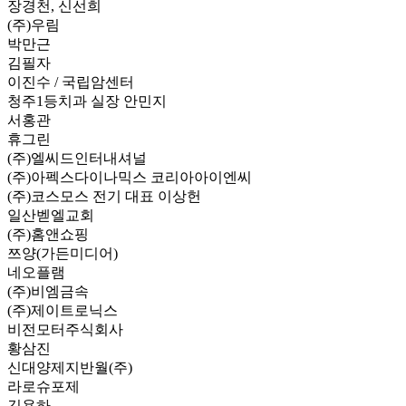
장경천, 신선희
(주)우림
박만근
김필자
이진수 / 국립암센터
청주1등치과 실장 안민지
서홍관
휴그린
(주)엘씨드인터내셔널
(주)아펙스다이나믹스 코리아아이엔씨
(주)코스모스 전기 대표 이상헌
일산벧엘교회
(주)홈앤쇼핑
쯔양(가든미디어)
네오플램
(주)비엠금속
(주)제이트로닉스
비전모터주식회사
황삼진
신대양제지반월(주)
라로슈포제
김용하