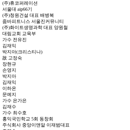
(주)휴코퍼레이션
서울대 aip66기
(주)청원건설 대표 배병복
줌바피트니스 서울진커뮤니티
(주)화이트생명과학 대표 양원철
대림교회 교육부
가수 전유진
김재익
박지아(크리스티나)
故 고정숙
장현규
손영지
박지아
김재익
이하온
문예지
가수 은가은
김재수
가수 최수호
홍익국민학교 5회 동창회
주식회사 중앙이앤알 이재범대표