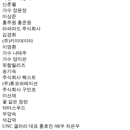
신춘월
가수 장윤정
이상준
홍주원 홍준원
라파라드 주식회사
김경희
(주)키미데이타
이영환
가수 나태주
가수 양지은
핏합릴리즈
송기숙
주식회사 퀘스트
(주)휴코퍼레이션
주식회사 구민초
이선재
꽃 같은 정란
닥터스푸드
우양숙
석갑덕
UNC 갤러리 대표 홍호진 /배우 차은우