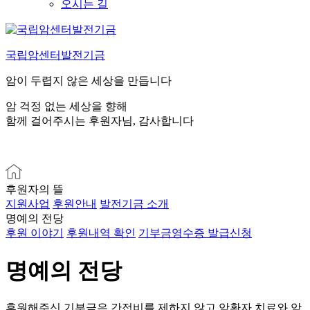
오시는 길
콘
텐
국립암센터발전기금
츠
로
암이 두렵지 않은 세상을 만듭니다
바
로
암 걱정 없는 세상을 향해
가
함께 걸어주시는 후원자님, 감사합니다
기
후원자의 뜰
지원사업
후원안내
발전기금 소개
명예의 전당
후원 이야기
후원내역 확인
기부금영수증 발급신청
명예의 전당
후원해주신 기부금은 간접비를 제하지 않고 암환자 치료와 암