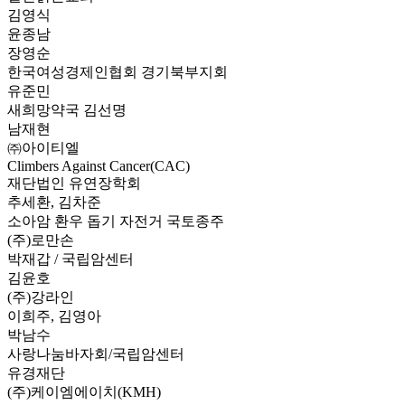
김영식
윤종남
장영순
한국여성경제인협회 경기북부지회
유준민
새희망약국 김선명
남재현
㈜아이티엘
Climbers Against Cancer(CAC)
재단법인 유연장학회
추세환, 김차준
소아암 환우 돕기 자전거 국토종주
(주)로만손
박재갑 / 국립암센터
김윤호
(주)강라인
이희주, 김영아
박남수
사랑나눔바자회/국립암센터
유경재단
(주)케이엠에이치(KMH)