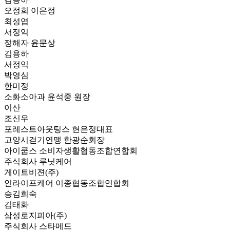
오정희 이은정
최성엽
서정익
정해자 윤문상
김용하
서정익
박영심
한미정
소화소아과 윤석중 원장
이산
조신우
포레스트아웃팅스 현은정대표
고양시걷기연맹 한광순회장
아이쿱스 소비자생활협동조합연합회
주식회사 루닛케어
게이트비젼(주)
인라이프케어 이종협동조합연합회
승김희숙
김태화
삼성로지피아(주)
주식회사 스타메드