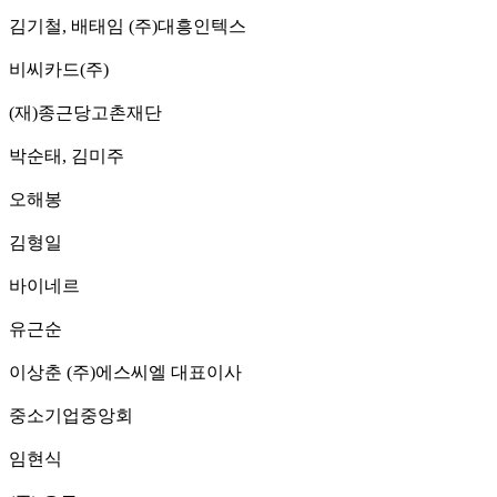
김기철, 배태임 (주)대흥인텍스
비씨카드(주)
(재)종근당고촌재단
박순태, 김미주
오해봉
김형일
바이네르
유근순
이상춘 (주)에스씨엘 대표이사
중소기업중앙회
임현식