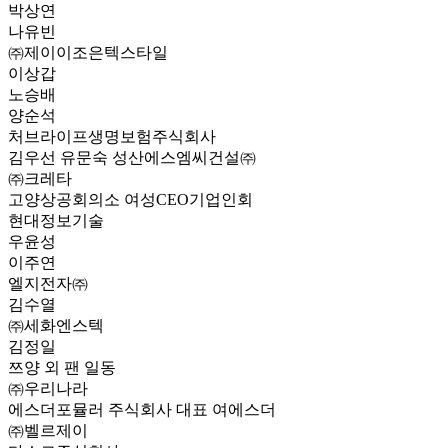
박상연
나유빈
㈜제이이조은텍스타일
이상갑
노승배
양순석
처브라이프생명보험주식회사
김우선 유문숙 성산에스엠씨건설㈜
㈜크레타
고양상공회의소 여성CEO기업인회
현대정보기술
우윤성
이주연
엘지전자㈜
김수열
㈜세화엔스텍
김정일
쯔양 외 팬 일동
㈜우리나라
에스더포뮬러 주식회사 대표 여에스더
㈜벨르제이