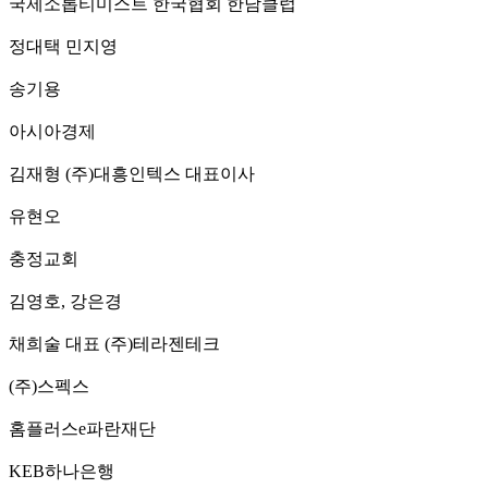
국제소롭티미스트 한국협회 한남클럽
정대택 민지영
송기용
아시아경제
김재형 (주)대흥인텍스 대표이사
유현오
충정교회
김영호, 강은경
채희술 대표 (주)테라젠테크
(주)스펙스
홈플러스e파란재단
KEB하나은행