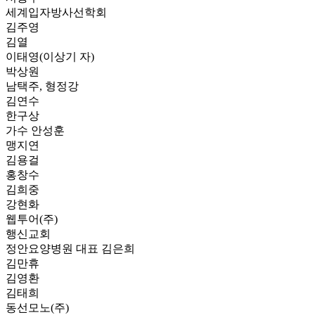
세계입자방사선학회
김주영
김열
이태영(이상기 자)
박상원
남택주, 형정강
김연수
한구상
가수 안성훈
맹지연
김용걸
홍창수
김희중
강현화
웹투어(주)
행신교회
정안요양병원 대표 김은희
김만휴
김영환
김태희
동선모노(주)