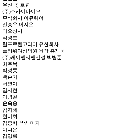
유신, 정호련
(주)스카이바이오
주식회사 이큐웨어
전승우 이지은
이오상사
박병조
랄프로렌코리아 유한회사
플라워여성의원 원장 홍재웅
(주)케이엘씨앤신성 박병준
최우복
박성룡
백순기
서연이
염시현
이병걸
윤옥용
김지혜
한미화
김종학, 박세미자
이다은
김명률