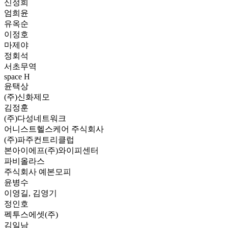
신정희
엄희윤
유옥순
이정호
마제야
정회석
서초무역
space H
윤택상
(주)신화제모
김정훈
(주)다성네트워크
어니스트헬스케어 주식회사
(주)파주컨트리클럽
본아이에프(주)와이피센터
파비올라스
주식회사 예본모피
윤병수
이영길, 김영기
정인호
펙투스에셋(주)
김일남