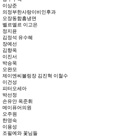
이상준
의정부한사랑이비인후과
오장동함흠냉면
벨르엘르 이고은
정지윤
김정석 유수혜
장예선
김향옥
이진서
박승욱
오완모
제이엔씨볼링장 김진혁 이철수
이건성
피터오세아
박선정
손유안 옥준휘
메이퓨어의원
오주원
한영숙
이용성
조필예와 꽃님들