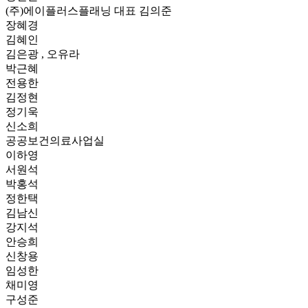
(주)에이플러스플래닝 대표 김의준
장혜경
김혜인
김은광 , 오유라
박근혜
전용한
김정현
정기욱
신소희
공공보건의료사업실
이하영
서원석
박홍석
정한택
김남신
강지석
안승희
신창용
임성한
채미영
구성준