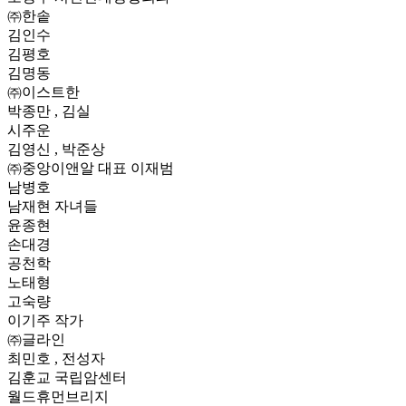
㈜한솥
김인수
김평호
김명동
㈜이스트한
박종만 , 김실
시주운
김영신 , 박준상
㈜중앙이앤알 대표 이재범
남병호
남재현 자녀들
윤종현
손대경
공천학
노태형
고숙량
이기주 작가
㈜글라인
최민호 , 전성자
김훈교 국립암센터
월드휴먼브리지