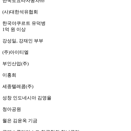
한국토요타자동차㈜
(사)대한석유협회
한국야쿠르트 유덕병
1억 원 이상
강성일, 강재인 부부
(주)아이티엘
부인산업(주)
이홍희
세종텔레콤(주)
성창 인도네시아 김영율
청아공원
월은 김윤옥 기금